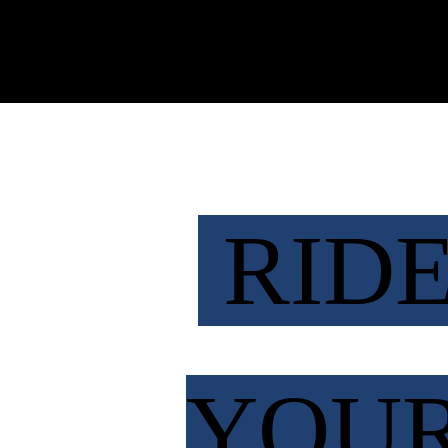
RID
YOU