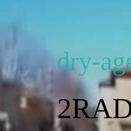
dry-ag
2RAD