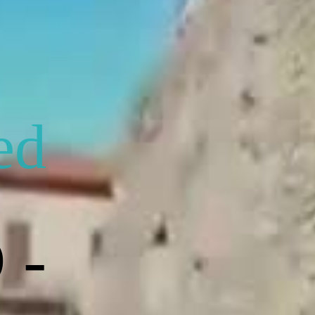
ed
 -